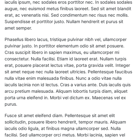
iaculis ipsum, nec sodales eros porttitor nec. In sodales sodales
augue, nec euismod metus finibus laoreet. Sed sit amet blandit
erat, ac venenatis nisi. Sed condimentum nec risus nec mollis.
Suspendisse et porttitor justo. Nullam hendrerit et purus sit
amet semper.
Phasellus libero lacus, tristique pulvinar nibh vel, ullamcorper
pulvinar justo. In porttitor elementum odio sit amet posuere.
Cras suscipit libero in sapien maximus, eu ullamcorper mi
consectetur. Nulla facilisi. Etiam id laoreet erat. Nullam turpis
erat, posuere placerat lectus vitae, porta gravida velit. Integer
sit amet neque nec nulla laoreet ultricies. Pellentesque faucibus
nulla vitae enim malesuada finibus. Nunc a odio vitae nulla
iaculis lacinia non id lectus. Cras a varius ante. Duis iaculis quis
arcu pretium malesuada. Aliquam lobortis turpis diam, aliquet
porta urna eleifend in. Morbi vel dictum ex. Maecenas vel ex
purus.
Fusce sit amet eleifend diam. Pellentesque sit amet elit
sollicitudin, posuere libero hendrerit, tempor mauris. Aliquam
iaculis odio ligula, at finibus magna ullamcorper sed. Nulla
facilisi. Sed ullamcorper orci metus. Morbi lacinia, sapien vel