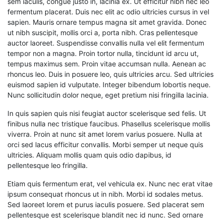
sem iaculis, congue justo in, lacinia ex. Ut efficitur nibh nec leo
fermentum placerat. Duis nec elit ac odio ultricies cursus in vel
sapien. Mauris ornare tempus magna sit amet gravida. Donec
ut nibh suscipit, mollis orci a, porta nibh. Cras pellentesque
auctor laoreet. Suspendisse convallis nulla vel elit fermentum
tempor non a magna. Proin tortor nulla, tincidunt id arcu ut,
tempus maximus sem. Proin vitae accumsan nulla. Aenean ac
rhoncus leo. Duis in posuere leo, quis ultricies arcu. Sed ultricies
euismod sapien id vulputate. Integer bibendum lobortis neque.
Nunc sollicitudin dolor neque, eget pretium nisi fringilla lacinia.
In quis sapien quis nisi feugiat auctor scelerisque sed felis. Ut
finibus nulla nec tristique faucibus. Phasellus scelerisque mollis
viverra. Proin at nunc sit amet lorem varius posuere. Nulla at
orci sed lacus efficitur convallis. Morbi semper ut neque quis
ultricies. Aliquam mollis quam quis odio dapibus, id
pellentesque leo fringilla.
Etiam quis fermentum erat, vel vehicula ex. Nunc nec erat vitae
ipsum consequat rhoncus ut in nibh. Morbi id sodales metus.
Sed laoreet lorem et purus iaculis posuere. Sed placerat sem
pellentesque est scelerisque blandit nec id nunc. Sed ornare