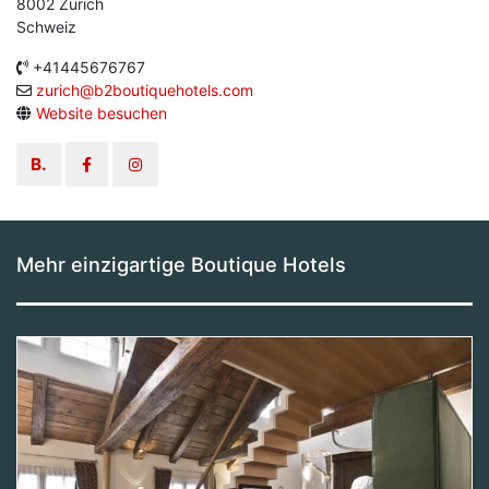
8002 Zürich
Schweiz
+41445676767
zurich@b2boutiquehotels.com
Website besuchen
B.
Mehr einzigartige
Boutique Hotels