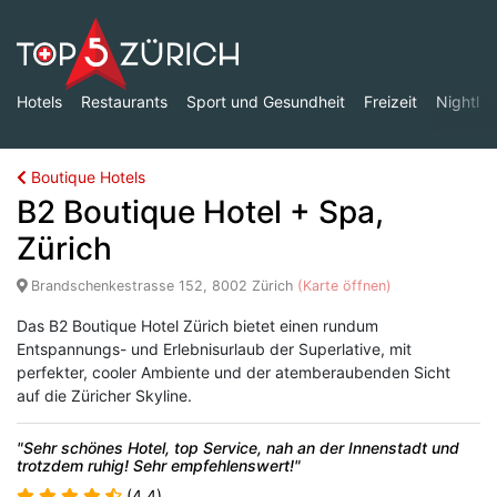
Hotels
Restaurants
Sport und Gesundheit
Freizeit
Nightlife
Boutique Hotels
B2 Boutique Hotel + Spa,
Zürich
View location on map
Brandschenkestrasse 152, 8002 Zürich
(Karte öffnen)
Das B2 Boutique Hotel Zürich bietet einen rundum
Entspannungs- und Erlebnisurlaub der Superlative, mit
perfekter, cooler Ambiente und der atemberaubenden Sicht
auf die Züricher Skyline.
"Sehr schönes Hotel, top Service, nah an der Innenstadt und
trotzdem ruhig! Sehr empfehlenswert!"
(4.4)