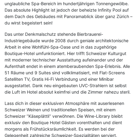
unglaubliche Spa-Bereich im hundertjährigen Tonnengewölbe.
Das absolute Highlight ist jedoch der beheizte Infinity Pool auf
dem Dach des Gebäudes mit Panoramablick über ganz Zürich –
du wirst begeistert sein!
Das unter Denkmalschutz stehende Bierbrauerei-
Industriegebäude wurde 2008 durch geniale architektonische
Arbeit in eine Wohlfühl-Spa-Oase und in das zugehörige
Boutique-Hotel umfunktioniert. Hier trifft Schweizer Kulturgut
mit moderner technischer Ausstattung aufeinander und der
Aufenthalt endet in einem atemberaubenden Spa-Erlebnis. Alle
51 Räume und 9 Suites sind vollklimatisiert, mit Flat-Screens
Satelliten TV, Gratis Hi-Fi Verbindung und einer Minibar
ausgestattet. Dank neu eingebauten UVC-Strahlern ist selbst
die Luft im Hotel absolut keimfrei und die Zimmer nahezu steril.
Lass dich in dieser exklusiven Atmosphäre mit auserlesenen
Schweizer Weinen und traditionellen Speisen, mit einem
Schweizer ‘‘Käseplättli‘‘ verwöhnen. Die Wine-Library bleibt
exklusiv den Boutique Hotel Gästen vorenthalten und dient
morgens als Frühstücksräumlichkeit. Es werden bei der
Gelegenheit zahlreiche Schweizer-Spezialitäten serviert.