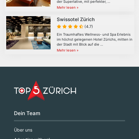
der Superlative, mit perfekter, …
Mehr lesen »
Swissotel Zürich
(4.7)
Ein Traumhaftes Wellness- und Spa Erlebnis
im höchst gelegenen Hotel Zürichs, mitten in
der Stadt mit Blick auf die …
Mehr lesen »
Dein Team
Über uns